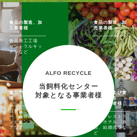
食品の製造、加
食品の製造、卸
工業者様
売業者様
食品加工工場
セントラルキッ
チンなど
ALFO RECYCLE
当飼料化センター
食品の小売業者
飲食店および食
対象となる事業者様
様
事の提供を
伴う事業者様
百貨店、スーパ
ー、八百屋、コ
食堂、レストラ
ンビエンススト
ン、ホテル、旅
アなど
館、結婚式場な
ど