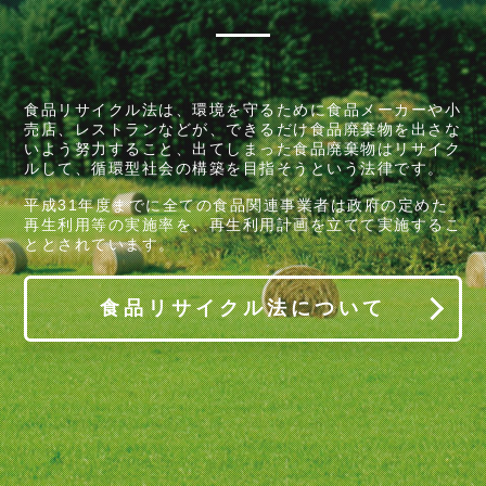
食品リサイクル法は、環境を守るために食品メーカーや小
売店、レストランなどが、できるだけ食品廃棄物を出さな
いよう努力すること、出てしまった食品廃棄物はリサイク
ルして、循環型社会の構築を目指そうという法律です。
平成31年度までに全ての食品関連事業者は政府の定めた
再生利用等の実施率を、再生利用計画を立てて実施するこ
ととされています。
食品リサイクル法について